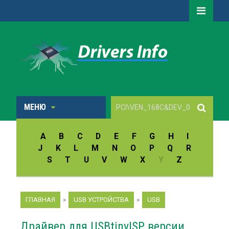
МЕНЮ
A
B
C
D
E
F
G
H
I
J
K
L
M
N
O
P
Q
R
S
T
U
V
W
X
Y
Z
ГЛАВНАЯ
»
USB УСТРОЙСТВА
»
USB
Драйвер для USBtinyISP версии