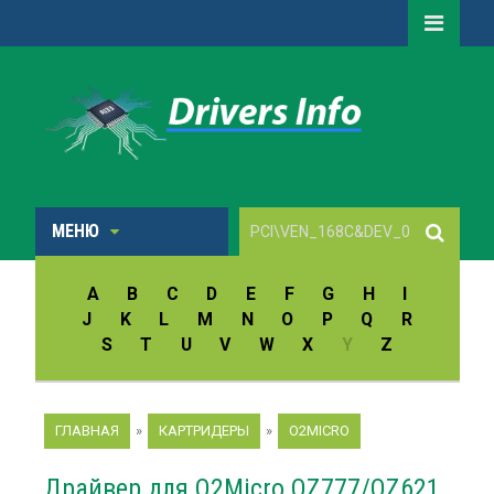
МЕНЮ
A
B
C
D
E
F
G
H
I
J
K
L
M
N
O
P
Q
R
S
T
U
V
W
X
Y
Z
ГЛАВНАЯ
»
КАРТРИДЕРЫ
»
O2MICRO
Драйвер для O2Micro OZ777/OZ621