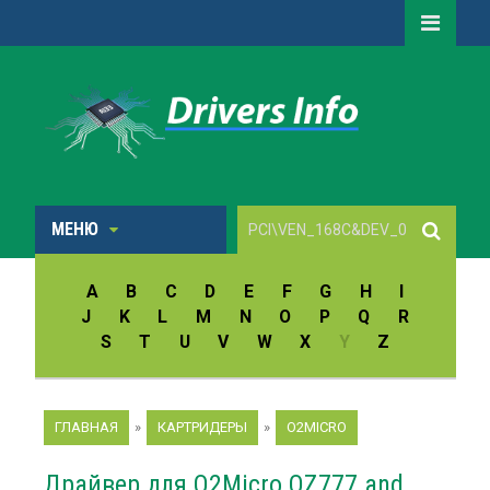
МЕНЮ
A
B
C
D
E
F
G
H
I
J
K
L
M
N
O
P
Q
R
S
T
U
V
W
X
Y
Z
ГЛАВНАЯ
»
КАРТРИДЕРЫ
»
O2MICRO
Драйвер для O2Micro OZ777 and