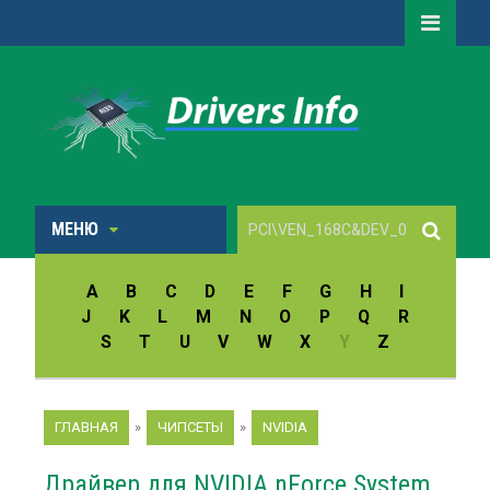
МЕНЮ
A
B
C
D
E
F
G
H
I
J
K
L
M
N
O
P
Q
R
S
T
U
V
W
X
Y
Z
ГЛАВНАЯ
»
ЧИПСЕТЫ
»
NVIDIA
Драйвер для NVIDIA nForce System