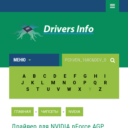
МЕНЮ
A
B
C
D
E
F
G
H
I
J
K
L
M
N
O
P
Q
R
S
T
U
V
W
X
Y
Z
ГЛАВНАЯ
»
ЧИПСЕТЫ
»
NVIDIA
Драйвер для NVIDIA nForce AGP