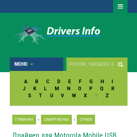
МЕНЮ
A
B
C
D
E
F
G
H
I
J
K
L
M
N
O
P
Q
R
S
T
U
V
W
X
Y
Z
ГЛАВНАЯ
»
СМАРТФОНЫ
»
OTHER
Драйвер для Motorola Mobile USB