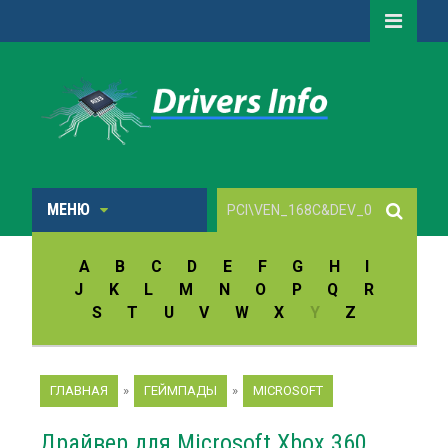
МЕНЮ
A
B
C
D
E
F
G
H
I
J
K
L
M
N
O
P
Q
R
S
T
U
V
W
X
Y
Z
ГЛАВНАЯ
»
ГЕЙМПАДЫ
»
MICROSOFT
Драйвер для Microsoft Xbox 360