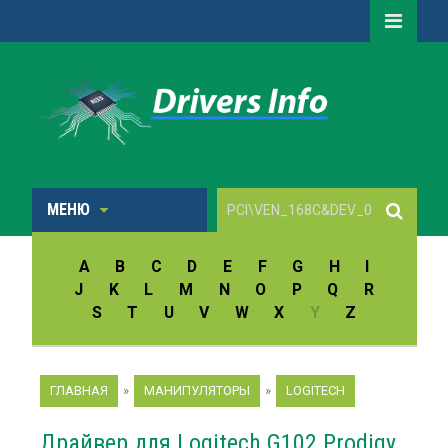
МЕНЮ
A
B
C
D
E
F
G
H
I
J
K
L
M
N
O
P
Q
R
S
T
U
V
W
X
Y
Z
ГЛАВНАЯ
»
МАНИПУЛЯТОРЫ
»
LOGITECH
Драйвер для Logitech G102 Prodigy