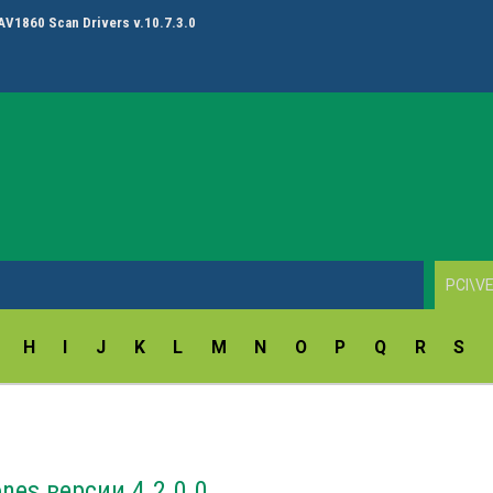
AV1860 Scan Drivers v.10.7.3.0
H
I
J
K
L
M
N
O
P
Q
R
S
nes версии 4.2.0.0