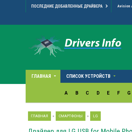
ПОСЛЕДНИЕ ДОБАВЛЕННЫЕ ДРАЙВЕРА
Avision 
ГЛАВНАЯ
СПИСОК УСТРОЙСТВ
A
B
C
D
E
F
G
ГЛАВНАЯ
»
СМАРТФОНЫ
»
LG
Драйвер для LG USB for Mobile Pho