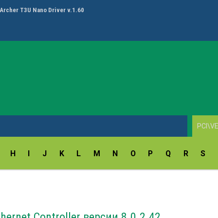
ay Fingerprint Reader Driver v.18.5.54.172/9.47.11.214
H
I
J
K
L
M
N
O
P
Q
R
S
hernet Controller версии 8.0.2.42