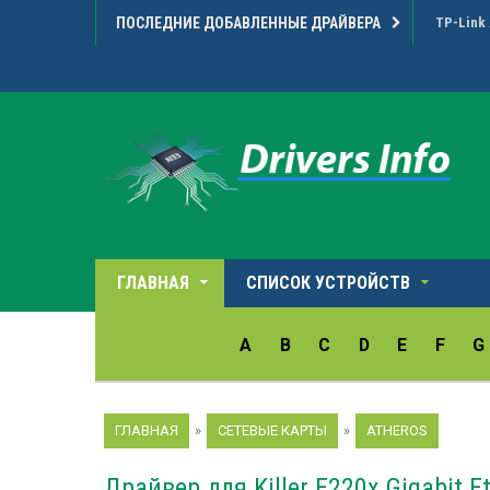
ПОСЛЕДНИЕ ДОБАВЛЕННЫЕ ДРАЙВЕРА
Microarr
ГЛАВНАЯ
СПИСОК УСТРОЙСТВ
A
B
C
D
E
F
G
ГЛАВНАЯ
»
СЕТЕВЫЕ КАРТЫ
»
ATHEROS
Драйвер для Killer E220x Gigabit Et