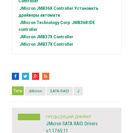
Controller
JMicron
JMB36X Controller Установить
драйверы автомати
JMicron Technology Corp.
JMB368 IDE
controller
JMicron
JMB37X Controller
JMicron
JMB37X Controller
Теги
JMicron
SATA-RAID
J
ПРЕДЫДУЩИЙ ДРАЙВЕР
JMicron SATA RAID Drivers
v.1.17.65.11