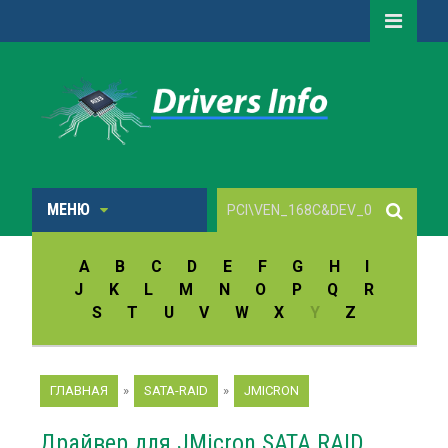
МЕНЮ
A
B
C
D
E
F
G
H
I
J
K
L
M
N
O
P
Q
R
S
T
U
V
W
X
Y
Z
ГЛАВНАЯ
»
SATA-RAID
»
JMICRON
Драйвер для JMicron SATA RAID