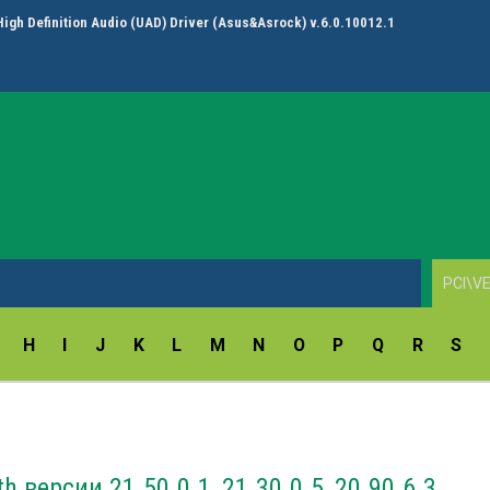
High Definition Audio (UAD) Driver (Asus&Asrock) v.6.0.10012.1
H
I
J
K
L
M
N
O
P
Q
R
S
h версии 21.50.0.1, 21.30.0.5, 20.90.6.3