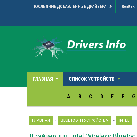
ПОСЛЕДНИЕ ДОБАВЛЕННЫЕ ДРАЙВЕРА
Realtek 
ГЛАВНАЯ
СПИСОК УСТРОЙСТВ
A
B
C
D
E
F
G
ГЛАВНАЯ
»
BLUETOOTH УСТРОЙСТВА
»
INTEL
Драйвер для Intel Wireless Bluetoot