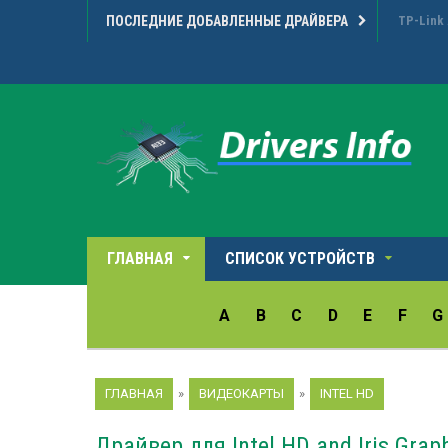
ПОСЛЕДНИЕ ДОБАВЛЕННЫЕ ДРАЙВЕРА
Microarr
ГЛАВНАЯ
СПИСОК УСТРОЙСТВ
A
B
C
D
E
F
G
ГЛАВНАЯ
»
ВИДЕОКАРТЫ
»
INTEL HD
Драйвер для Intel HD and Iris Grap