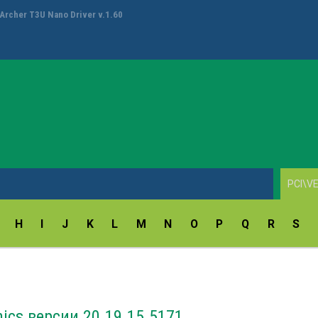
ay Fingerprint Reader Driver v.18.5.54.172/9.47.11.214
H
I
J
K
L
M
N
O
P
Q
R
S
hics версии 20.19.15.5171