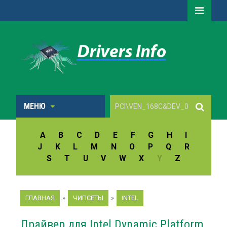
МЕНЮ
A
B
C
D
E
F
G
H
I
J
K
L
M
N
O
P
Q
R
S
T
U
V
W
X
Y
Z
ГЛАВНАЯ
»
ЧИПСЕТЫ
»
INTEL
Драйвер для Intel Dynamic Platform