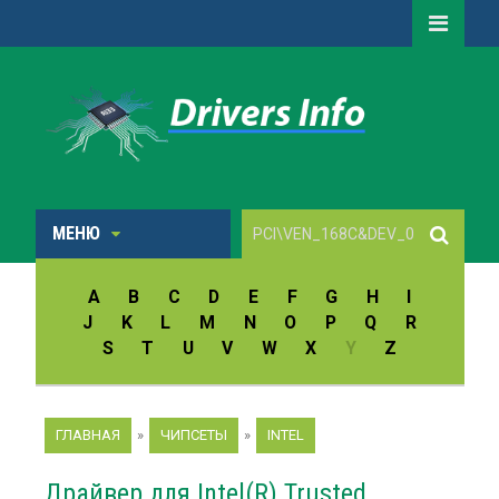
МЕНЮ
A
B
C
D
E
F
G
H
I
J
K
L
M
N
O
P
Q
R
S
T
U
V
W
X
Y
Z
ГЛАВНАЯ
»
ЧИПСЕТЫ
»
INTEL
Драйвер для Intel(R) Trusted