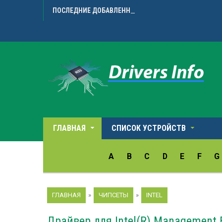
ПОСЛЕДНИЕ ДОБАВЛЕННЫЕ ДРАЙВЕРА
Avision 
ГЛАВНАЯ
СПИСОК УСТРОЙСТВ
A
B
C
D
E
F
G
ГЛАВНАЯ
»
ЧИПСЕТЫ
»
INTEL
Драйвер для Intel(R) Management E