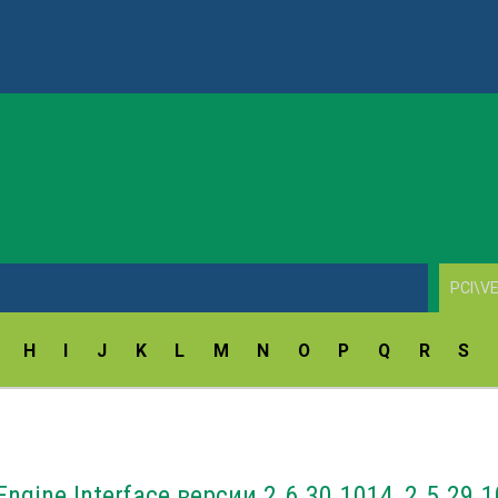
AV1860 Scan Drivers v.10.7.3.0
H
I
J
K
L
M
N
O
P
Q
R
S
ngine Interface версии 2.6.30.1014, 2.5.29.