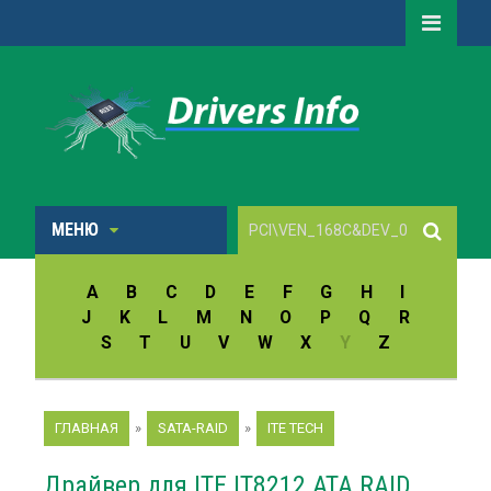
МЕНЮ
A
B
C
D
E
F
G
H
I
J
K
L
M
N
O
P
Q
R
S
T
U
V
W
X
Y
Z
ГЛАВНАЯ
»
SATA-RAID
»
ITE TECH
Драйвер для ITE IT8212 ATA RAID