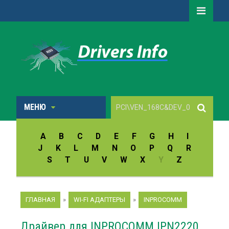
МЕНЮ
A
B
C
D
E
F
G
H
I
J
K
L
M
N
O
P
Q
R
S
T
U
V
W
X
Y
Z
ГЛАВНАЯ
»
WI-FI АДАПТЕРЫ
»
INPROCOMM
Драйвер для INPROCOMM IPN2220