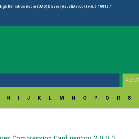
High Definition Audio (UAD) Driver (Asus&Asrock) v.6.0.10012.1
H
I
J
K
L
M
N
O
P
Q
R
S
ies Compression Card версии 2.0.0.0