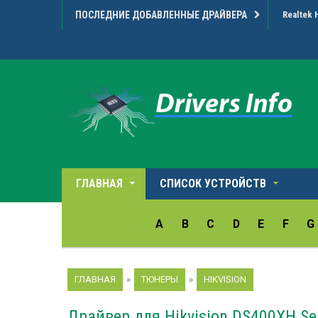
ПОСЛЕДНИЕ ДОБАВЛЕННЫЕ ДРАЙВЕРА
Realtek 
ГЛАВНАЯ
СПИСОК УСТРОЙСТВ
A
B
C
D
E
F
G
ГЛАВНАЯ
»
ТЮНЕРЫ
»
HIKVISION
Драйвер для Hikvision DS400XH Ser