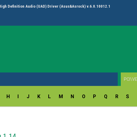
High Definition Audio (UAD) Driver (Asus&Asrock) v.6.0.10012.1
H
I
J
K
L
M
N
O
P
Q
R
S
 1.14