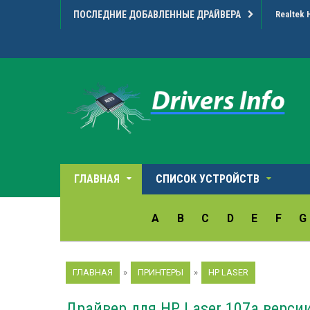
ПОСЛЕДНИЕ ДОБАВЛЕННЫЕ ДРАЙВЕРА
Realtek 
ГЛАВНАЯ
СПИСОК УСТРОЙСТВ
A
B
C
D
E
F
G
ГЛАВНАЯ
»
ПРИНТЕРЫ
»
HP LASER
Драйвер для HP Laser 107a версии