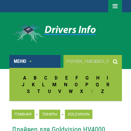
МЕНЮ
A
B
C
D
E
F
G
H
I
J
K
L
M
N
O
P
Q
R
S
T
U
V
W
X
Y
Z
ГЛАВНАЯ
»
ТЮНЕРЫ
»
GOLDVISION
Драйвер для Goldvision HV4000