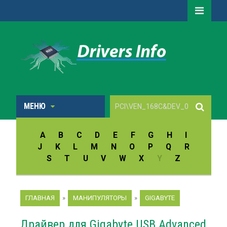
МЕНЮ
A
B
C
D
E
F
G
H
I
J
K
L
M
N
O
P
Q
R
S
T
U
V
W
X
Y
Z
ГЛАВНАЯ
»
МАНИПУЛЯТОРЫ
»
GIGABYTE
Драйвер для Gigabyte USB Advanced