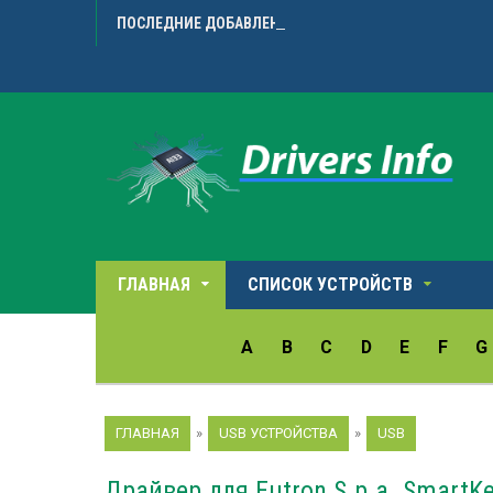
ПОСЛЕДНИЕ ДОБАВЛЕННЫЕ ДРАЙВЕРА
Microarr
ГЛАВНАЯ
СПИСОК УСТРОЙСТВ
A
B
C
D
E
F
G
ГЛАВНАЯ
»
USB УСТРОЙСТВА
»
USB
Драйвер для Eutron S.p.a. SmartKe