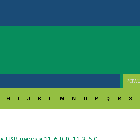
ay Fingerprint Reader Driver v.18.5.54.172/9.47.11.214
H
I
J
K
L
M
N
O
P
Q
R
S
y USB версии 11.6.0.0, 11.3.5.0