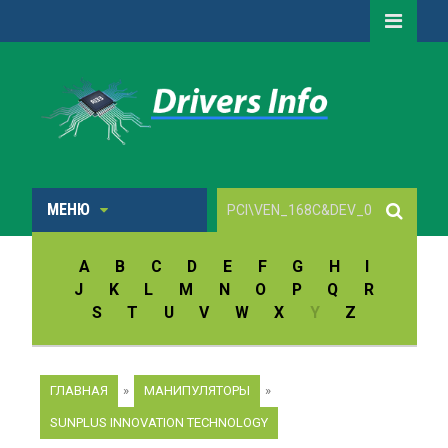
МЕНЮ
A
B
C
D
E
F
G
H
I
J
K
L
M
N
O
P
Q
R
S
T
U
V
W
X
Y
Z
ГЛАВНАЯ
»
МАНИПУЛЯТОРЫ
»
SUNPLUS INNOVATION TECHNOLOGY