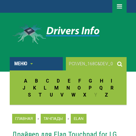
МЕНЮ
A
B
C
D
E
F
G
H
I
J
K
L
M
N
O
P
Q
R
S
T
U
V
W
X
Y
Z
ГЛАВНАЯ
»
ТАЧПАДЫ
»
ELAN
Драйвер для Elan Touchpad for LG