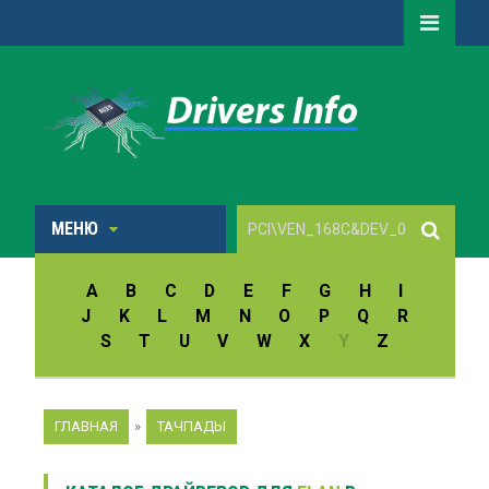
МЕНЮ
A
B
C
D
E
F
G
H
I
J
K
L
M
N
O
P
Q
R
S
T
U
V
W
X
Y
Z
ГЛАВНАЯ
»
ТАЧПАДЫ