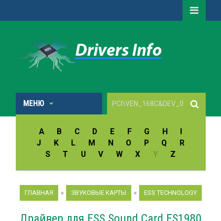
МЕНЮ
A
B
C
D
E
F
G
H
I
J
K
L
M
N
O
P
Q
R
S
T
U
V
W
X
Y
Z
ГЛАВНАЯ
»
ЗВУКОВЫЕ КАРТЫ
»
ESS TECHNOLOGY
Драйвер для ESS Sound Card ES1980