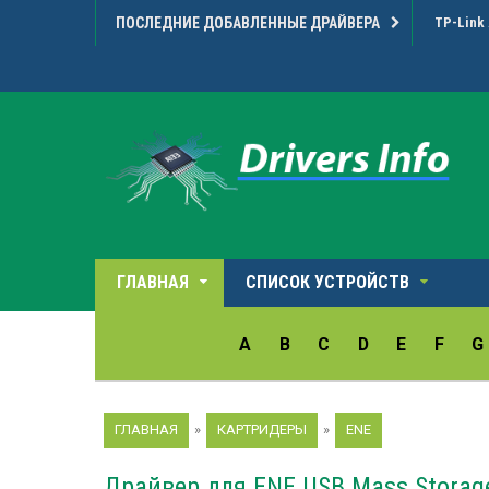
ПОСЛЕДНИЕ ДОБАВЛЕННЫЕ ДРАЙВЕРА
TP-Link 
ГЛАВНАЯ
СПИСОК УСТРОЙСТВ
A
B
C
D
E
F
G
ГЛАВНАЯ
»
КАРТРИДЕРЫ
»
ENE
Драйвер для ENE USB Mass Storage 