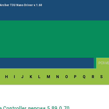
Archer T3U Nano Driver v.1.60
H
I
J
K
L
M
N
O
P
Q
R
S
Controller версии 5.89.0.70