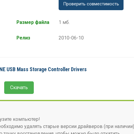
Проверить совместимость
Размер файла
1 мб.
Релиз
2010-06-10
E USB Mass Storage Controller Drivers
Скачать
узите компьютер!
бходимо удалять старые версии драйверов (при наличии)
 точку восстановления, чтобы можно было откатить