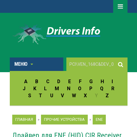
МЕНЮ
A
B
C
D
E
F
G
H
I
J
K
L
M
N
O
P
Q
R
S
T
U
V
W
X
Y
Z
ГЛАВНАЯ
»
ПРОЧИЕ УСТРОЙСТВА
»
ENE
Драйвер для ENE (HID) CIR Receiver