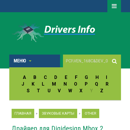
МЕНЮ
A
B
C
D
E
F
G
H
I
J
K
L
M
N
O
P
Q
R
S
T
U
V
W
X
Y
Z
ГЛАВНАЯ
»
ЗВУКОВЫЕ КАРТЫ
»
OTHER
Драйвер для Digidesign Mbox 2