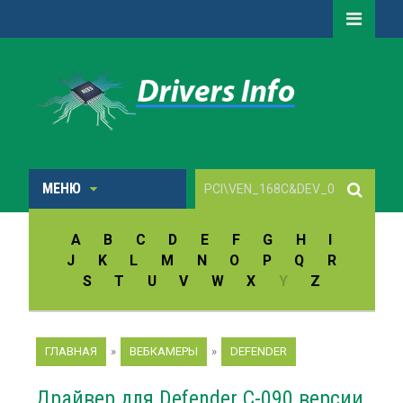
МЕНЮ
A
B
C
D
E
F
G
H
I
J
K
L
M
N
O
P
Q
R
S
T
U
V
W
X
Y
Z
ГЛАВНАЯ
»
ВЕБКАМЕРЫ
»
DEFENDER
Драйвер для Defender C-090 версии