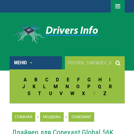
МЕНЮ
A
B
C
D
E
F
G
H
I
J
K
L
M
N
O
P
Q
R
S
T
U
V
W
X
Y
Z
ГЛАВНАЯ
»
МОДЕМЫ
»
CONEXANT
Драйвер для Conexant Global 56K