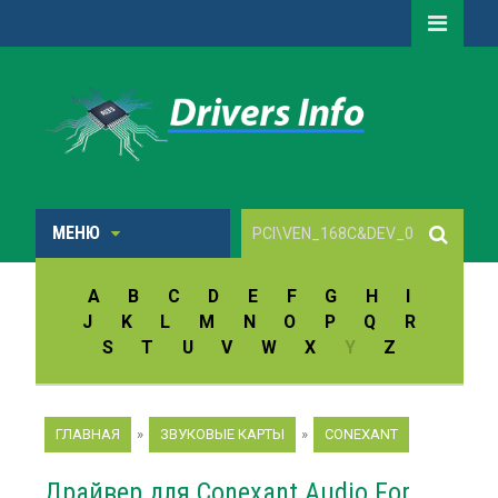
МЕНЮ
A
B
C
D
E
F
G
H
I
J
K
L
M
N
O
P
Q
R
S
T
U
V
W
X
Y
Z
ГЛАВНАЯ
»
ЗВУКОВЫЕ КАРТЫ
»
CONEXANT
Драйвер для Conexant Audio For