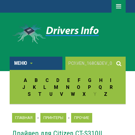
МЕНЮ
A
B
C
D
E
F
G
H
I
J
K
L
M
N
O
P
Q
R
S
T
U
V
W
X
Y
Z
ГЛАВНАЯ
»
ПРИНТЕРЫ
»
ПРОЧИЕ
Драйвер для Citizen CT-S310II