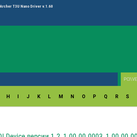
ay Fingerprint Reader Driver v.18.5.54.172/9.47.11.214
H
I
J
K
L
M
N
O
P
Q
R
S
 Device версии 1.2, 1.00.00.0003, 1.00.00.0