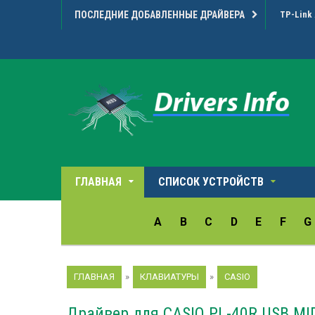
ПОСЛЕДНИЕ ДОБАВЛЕННЫЕ ДРАЙВЕРА
Microarr
ГЛАВНАЯ
СПИСОК УСТРОЙСТВ
A
B
C
D
E
F
G
ГЛАВНАЯ
»
КЛАВИАТУРЫ
»
CASIO
Драйвер для CASIO PL-40R USB MIDI