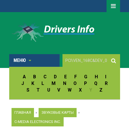
МЕНЮ
A
B
C
D
E
F
G
H
I
J
K
L
M
N
O
P
Q
R
S
T
U
V
W
X
Y
Z
ГЛАВНАЯ
»
ЗВУКОВЫЕ КАРТЫ
»
C-MEDIA ELECTRONICS INC.