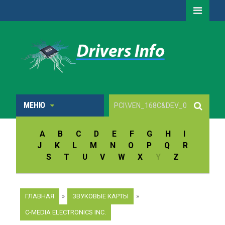
МЕНЮ
A
B
C
D
E
F
G
H
I
J
K
L
M
N
O
P
Q
R
S
T
U
V
W
X
Y
Z
ГЛАВНАЯ
»
ЗВУКОВЫЕ КАРТЫ
»
C-MEDIA ELECTRONICS INC.