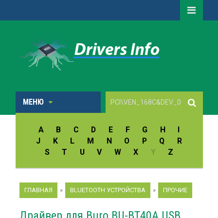
МЕНЮ
A
B
C
D
E
F
G
H
I
J
K
L
M
N
O
P
Q
R
S
T
U
V
W
X
Y
Z
ГЛАВНАЯ
»
BLUETOOTH УСТРОЙСТВА
»
ПРОЧИЕ
Драйвер для Buro BU-BT40A USB