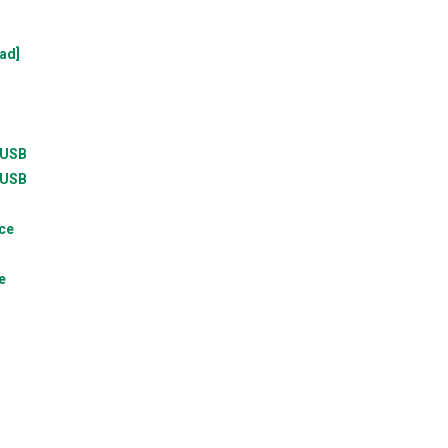
ad]
 USB
 USB
ce
e