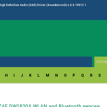
High Definition Audio (UAD) Driver (Asus&Asrock) v.6.0.10012.1
H
I
J
K
L
M
N
O
P
Q
R
S
AE DW1820A WLAN and Bluetooth версии