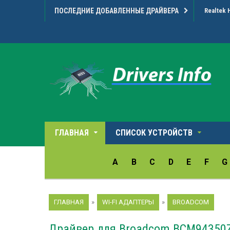
ПОСЛЕДНИЕ ДОБАВЛЕННЫЕ ДРАЙВЕРА
Realtek 
ГЛАВНАЯ
СПИСОК УСТРОЙСТВ
A
B
C
D
E
F
G
ГЛАВНАЯ
»
WI-FI АДАПТЕРЫ
»
BROADCOM
Драйвер для Broadcom BCM94350Z