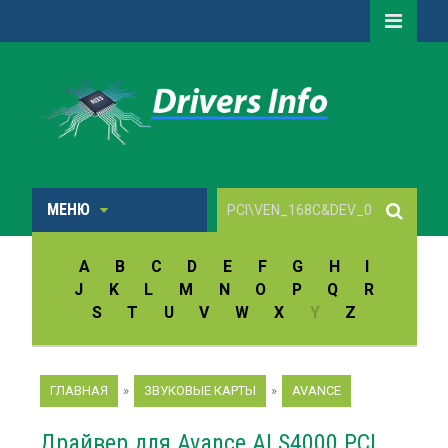
МЕНЮ
A
B
C
D
E
F
G
H
I
J
K
L
M
N
O
P
Q
R
S
T
U
V
W
X
Y
Z
ГЛАВНАЯ
»
ЗВУКОВЫЕ КАРТЫ
»
AVANCE
Драйвер для Avance ALS4000 PCI