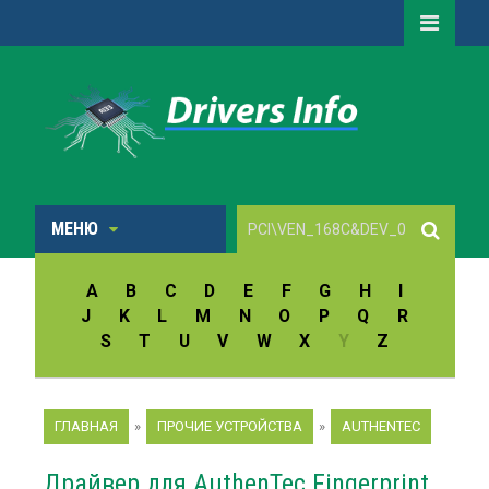
МЕНЮ
A
B
C
D
E
F
G
H
I
J
K
L
M
N
O
P
Q
R
S
T
U
V
W
X
Y
Z
ГЛАВНАЯ
»
ПРОЧИЕ УСТРОЙСТВА
»
AUTHENTEC
Драйвер для AuthenTec Fingerprint