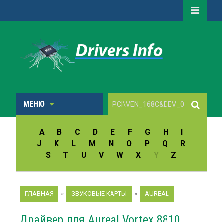
МЕНЮ
A
B
C
D
E
F
G
H
I
J
K
L
M
N
O
P
Q
R
S
T
U
V
W
X
Y
Z
ГЛАВНАЯ
»
ЗВУКОВЫЕ КАРТЫ
»
AUREAL
Драйвер для Aureal Vortex 8810