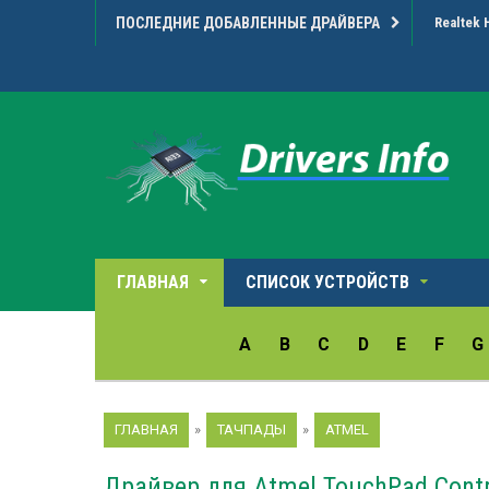
ПОСЛЕДНИЕ ДОБАВЛЕННЫЕ ДРАЙВЕРА
Realtek 
ГЛАВНАЯ
СПИСОК УСТРОЙСТВ
A
B
C
D
E
F
G
ГЛАВНАЯ
»
ТАЧПАДЫ
»
ATMEL
Драйвер для Atmel TouchPad Contr