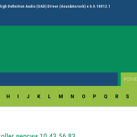
High Definition Audio (UAD) Driver (Asus&Asrock) v.6.0.10012.1
H
I
J
K
L
M
N
O
P
Q
R
S
oller версии 10.43.56.83