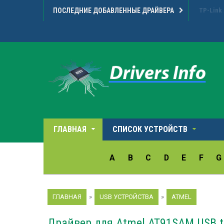
ПОСЛЕДНИЕ ДОБАВЛЕННЫЕ ДРАЙВЕРА
Microarr
ГЛАВНАЯ
СПИСОК УСТРОЙСТВ
A
B
C
D
E
F
G
ГЛАВНАЯ
»
USB УСТРОЙСТВА
»
ATMEL
Драйвер для Atmel AT91SAM USB to