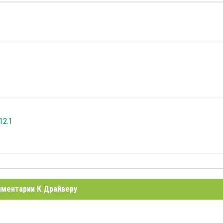
12.1
ментарии К Драйверу