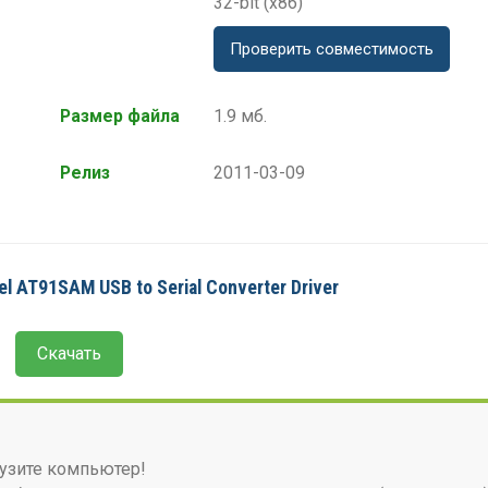
32-bit (x86)
Проверить совместимость
Размер файла
1.9 мб.
Релиз
2011-03-09
l AT91SAM USB to Serial Converter Driver
Скачать
узите компьютер!