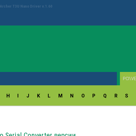
ay Fingerprint Reader Driver v.18.5.54.172/9.47.11.214
H
I
J
K
L
M
N
O
P
Q
R
S
 Serial Converter версии