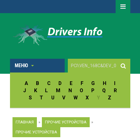
МЕНЮ
A
B
C
D
E
F
G
H
I
J
K
L
M
N
O
P
Q
R
S
T
U
V
W
X
Y
Z
ГЛАВНАЯ
»
ПРОЧИЕ УСТРОЙСТВА
»
ПРОЧИЕ УСТРОЙСТВА