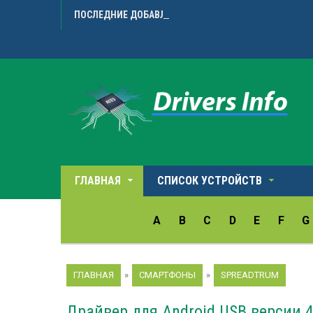
ПОСЛЕДНИЕ ДОБАВЛЕННЫЕ ДРАЙВЕРА
Microarr
ГЛАВНАЯ
СПИСОК УСТРОЙСТВ
A
B
C
D
E
F
G
ГЛАВНАЯ
»
СМАРТФОНЫ
»
SPREADTRUM
Драйвер для Android USB версии 4.