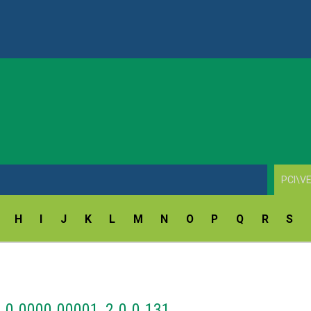
ay Fingerprint Reader Driver v.18.5.54.172/9.47.11.214
H
I
J
K
L
M
N
O
P
Q
R
S
0.0000.00001, 2.0.0.131