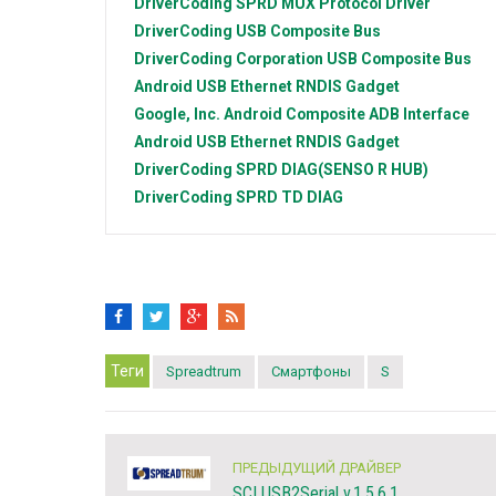
DriverCoding
SPRD MUX Protocol Driver
DriverCoding
USB Composite Bus
DriverCoding Corporation
USB Composite Bus
Android
USB Ethernet RNDIS Gadget
Google, Inc.
Android Composite ADB Interface
Android
USB Ethernet RNDIS Gadget
DriverCoding
SPRD DIAG(SENSO R HUB)
DriverCoding
SPRD TD DIAG
Теги
Spreadtrum
Смартфоны
S
ПРЕДЫДУЩИЙ ДРАЙВЕР
SCI USB2Serial v.1.5.6.1