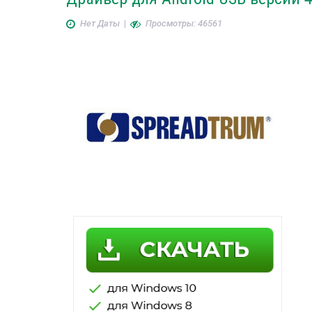
Нет Даты
|
Просмотры: 46561