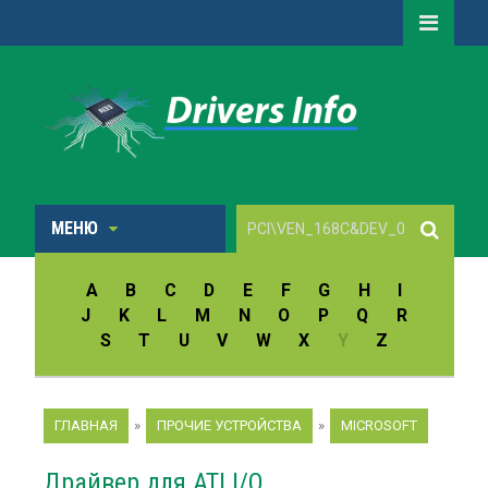
МЕНЮ
A
B
C
D
E
F
G
H
I
J
K
L
M
N
O
P
Q
R
S
T
U
V
W
X
Y
Z
ГЛАВНАЯ
»
ПРОЧИЕ УСТРОЙСТВА
»
MICROSOFT
Драйвер для ATI I/O