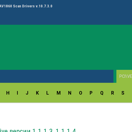
High Definition Audio (UAD) Driver (Asus&Asrock) v.6.0.10012.1
H
I
J
K
L
M
N
O
P
Q
R
S
ve версии 1.1.1.3, 1.1.1.4