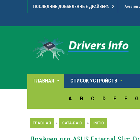
ПОСЛЕДНИЕ ДОБАВЛЕННЫЕ ДРАЙВЕРА
Realtek 
ГЛАВНАЯ
СПИСОК УСТРОЙСТВ
A
B
C
D
E
F
G
ГЛАВНАЯ
»
SATA-RAID
»
INITIO
Драйвер для ASUS External Slim Dri