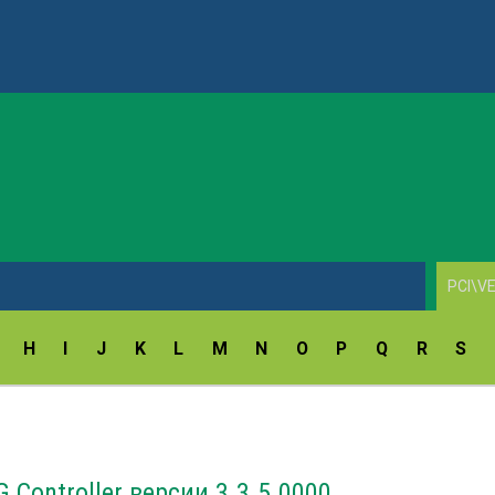
AV1860 Scan Drivers v.10.7.3.0
H
I
J
K
L
M
N
O
P
Q
R
S
 Controller версии 3.3.5.0000