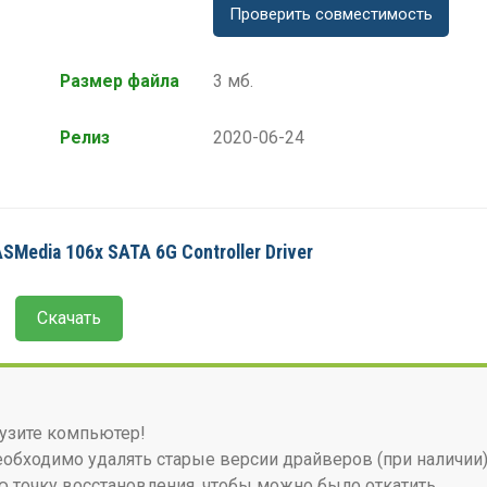
Проверить совместимость
Размер файла
3 мб.
Релиз
2020-06-24
Media 106x SATA 6G Controller Driver
Скачать
узите компьютер!
бходимо удалять старые версии драйверов (при наличии)
 точку восстановления, чтобы можно было откатить