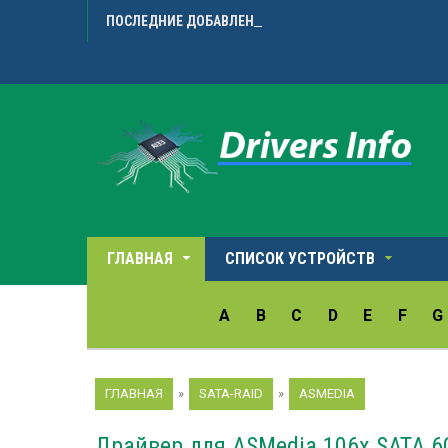
ПОСЛЕДНИЕ ДОБАВЛЕННЫЕ ДРАЙВЕРА
Avision 
ГЛАВНАЯ
СПИСОК УСТРОЙСТВ
A
B
C
D
E
F
G
ГЛАВНАЯ
»
SATA-RAID
»
ASMEDIA
Драйвер для ASMedia 106x SATA 6G