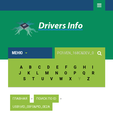
МЕНЮ
A
B
C
D
E
F
G
H
I
J
K
L
M
N
O
P
Q
R
S
T
U
V
W
X
Y
Z
ГЛАВНАЯ
»
ПОИСК ПО ID
»
USB\VID_03F0&PID_0E2A